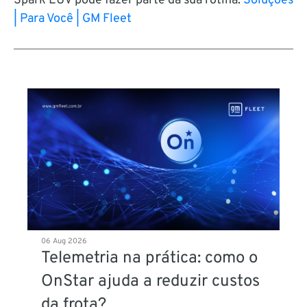
Spark EUV pode fazer parte da sua rotina:
Soluções
| Para Você | GM Fleet
06 Aug 2026
Telemetria na prática: como o
OnStar ajuda a reduzir custos
da frota?