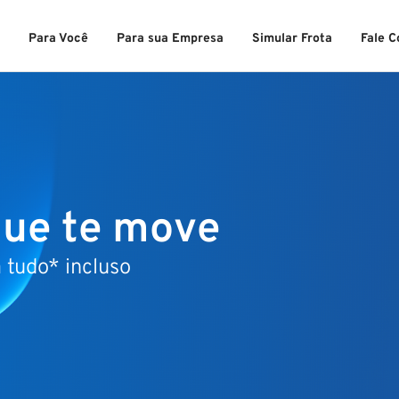
s
Para Você
Para sua Empresa
Simular Frota
Fale 
que te move
 tudo* incluso