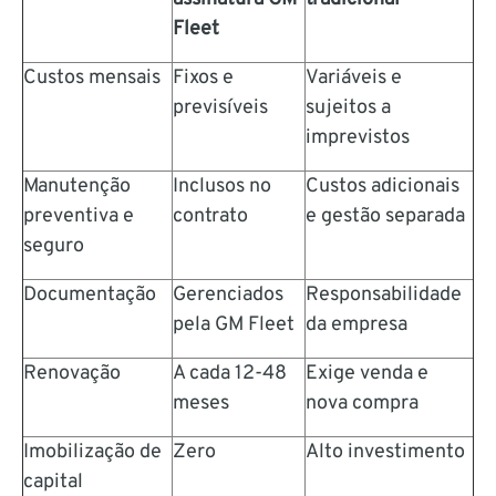
Fleet
Custos mensais
Fixos e
Variáveis e
previsíveis
sujeitos a
imprevistos
Manutenção
Inclusos no
Custos adicionais
preventiva e
contrato
e gestão separada
seguro
Documentação
Gerenciados
Responsabilidade
pela GM Fleet
da empresa
Renovação
A cada 12-48
Exige venda e
meses
nova compra
Imobilização de
Zero
Alto investimento
capital